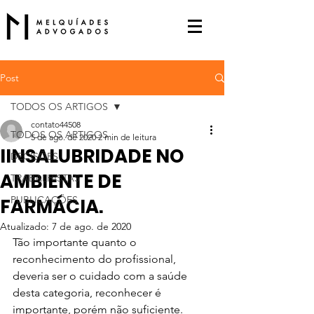
Post
TODOS OS ARTIGOS
contato44508
TODOS OS ARTIGOS
5 de ago. de 2020
2 min de leitura
IINSALUBRIDADE NO
DECISÕES
AMBIENTE DE
TRABALHISTAS
PUBLICAÇÕES
FARMÁCIA.
Atualizado:
7 de ago. de 2020
Tão importante quanto o 
reconhecimento do profissional, 
deveria ser o cuidado com a saúde 
desta categoria, reconhecer é 
importante, porém não suficiente. 