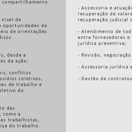
 e compartilhamento
- Assessoria e atuaçã
recuperação de valor
 nível de
recuperação judicial 
e oportunidades de
meio de orientações
- Atendimento de tod
dicos
entre fornecedores e
jurídica preventiva;
is, desde a
- Revisão, negociação
ses da ação;
- Assessoria jurídica
is, conflitos
ssídios coletivos,
- Gestão de contrato
vas de trabalho e
oletivo do
to das
s, como a
as trabalhistas,
ça do trabalho.