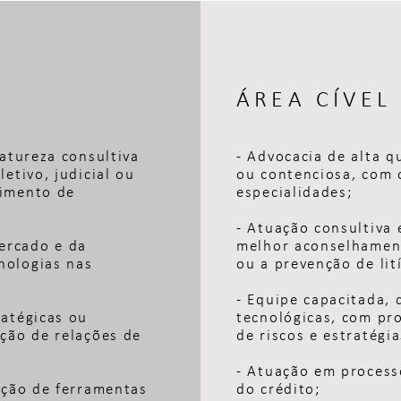
ÁREA CÍVEL
natureza consultiva
- Advocacia de alta q
etivo, judicial ou
ou contenciosa, com 
vimento de
especialidades;
- Atuação consultiva 
ercado e da
melhor aconselhament
nologias nas
ou a prevenção de lit
- Equipe capacitada, 
ratégicas ou
tecnológicas, com pr
nção de relações de
de riscos e estratégia
- Atuação em process
ação de ferramentas
do crédito;