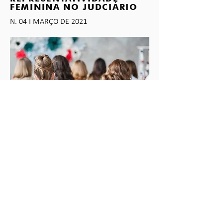
FEMININA NO JUDCIÁRIO
N. 04 I MARÇO DE 2021
O Dia Internacional da Mulher é celebrado
internacionalmente no dia 08 de março,
data oficializada pela Organização das
Nações Unidas (ONU) em 1975.
No Judiciário, por exemplo, a presença
feminina ainda é minoria, segundo dados
coletados no final do ano de 2020. Na