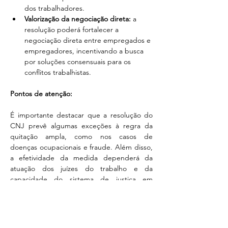
dos trabalhadores.
Valorização da negociação direta:
 a 
resolução poderá fortalecer a 
negociação direta entre empregados e 
empregadores, incentivando a busca 
por soluções consensuais para os 
conflitos trabalhistas.
Pontos de atenção:
É importante destacar que a resolução do 
CNJ prevê algumas exceções à regra da 
quitação ampla, como nos casos de 
doenças ocupacionais e fraude. Além disso, 
a efetividade da medida dependerá da 
atuação dos juízes do trabalho e da 
capacidade do sistema de justiça em 
garantir a adequada homologação dos 
acordos.
A Resolução nº 586/2024 do CNJ representa 