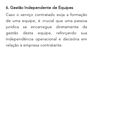
6. Gestão Independente de Equipes
Caso o serviço contratado exija a formação 
de uma equipe, é crucial que uma pessoa 
jurídica se encarregue diretamente da 
gestão desta equipe, reforçando sua 
independência operacional e decisória em 
relação à empresa contratante.
7. Respeito às Normativas Legais
Por fim, mas não menos importante, ambas 
as partes devem estar alinhadas às 
normativas legais vigentes sobre 
contratação de pessoas jurídicas. Isso inclui 
estar atento às atualizações da legislação 
trabalhista para evitar ambiguidades que 
possam ser interpretadas como um vínculo 
empregatício.
Garantir a autonomia e independência da 
pessoa jurídica contratada exige um 