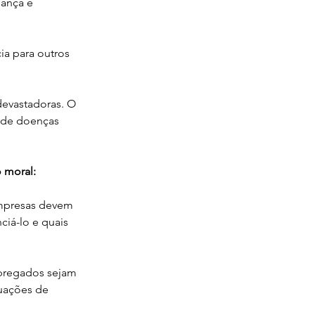
ança e 
a para outros 
devastadoras. O 
 de doenças 
 moral:
mpresas devem 
ciá-lo e quais 
pregados sejam 
uações de 