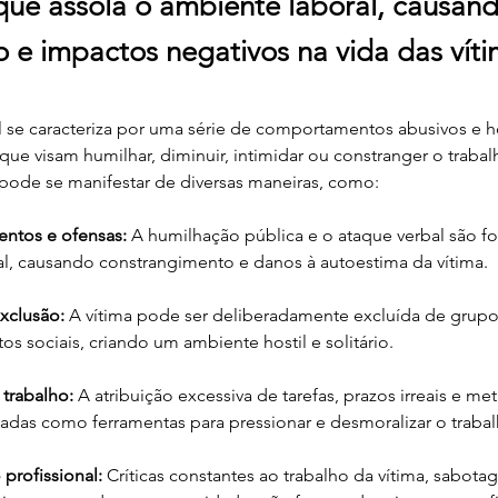
 que assola o ambiente laboral, causan
o e impactos negativos na vida das víti
 se caracteriza por uma série de comportamentos abusivos e ho
ue visam humilhar, diminuir, intimidar ou constranger o trabal
pode se manifestar de diversas maneiras, como:
entos e ofensas:
 A humilhação pública e o ataque verbal são 
l, causando constrangimento e danos à autoestima da vítima.
exclusão:
 A vítima pode ser deliberadamente excluída de grupos
os sociais, criando um ambiente hostil e solitário.
 trabalho:
 A atribuição excessiva de tarefas, prazos irreais e met
zadas como ferramentas para pressionar e desmoralizar o trabal
 profissional:
 Críticas constantes ao trabalho da vítima, sabot