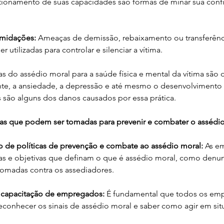
tionamento de suas capacidades são formas de minar sua confi
imidações:
 Ameaças de demissão, rebaixamento ou transferênci
 utilizadas para controlar e silenciar a vítima.
s do assédio moral para a saúde física e mental da vítima são 
nte, a ansiedade, a depressão e até mesmo o desenvolvimento
 são alguns dos danos causados por essa prática.
s que podem ser tomadas para prevenir e combater o assédio
 de políticas de prevenção e combate ao assédio moral:
 As e
aras e objetivas que definam o que é assédio moral, como denun
omadas contra os assediadores.
e capacitação de empregados:
 É fundamental que todos os em
reconhecer os sinais de assédio moral e saber como agir em sit