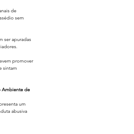
anais de 
assédio sem 
m ser apuradas 
iadores.
devem promover 
e sintam 
o Ambiente de 
epresenta um 
nduta abusiva 