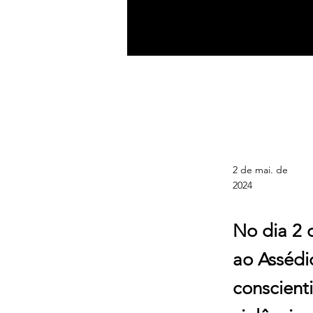
Dia Nacional de
Combate ao
Assédio Moral:
Um chamado à
ação!
2 de mai. de
2024
No dia 2 
ao Assédi
conscient