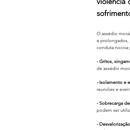
violência
sofriment
O assédio moral
e prolongados, q
conduta nociva 
- Gritos, xingam
de assédio mora
- Isolamento e 
reuniões e event
- Sobrecarga de
podem ser utili
- Desvalorização