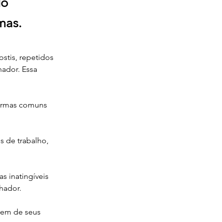
do
mas.
stis, repetidos 
hador. Essa 
formas comuns 
 de trabalho, 
as inatingíveis 
hador.
agem de seus 