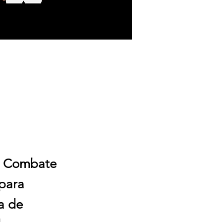
de Combate
 para
a de