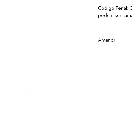
Código Penal:
 
podem ser carac
Anterior
INÍCIO
O ESCRITÓRIO
PROFISSIONAIS
ÁREAS DE ATUAÇÃO