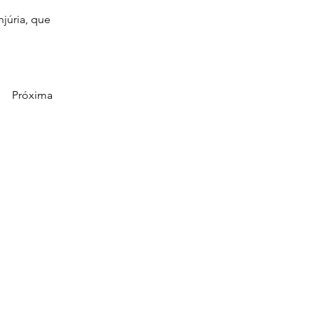
júria, que 
Próxima
ca do Líbano, nº 251, Bairro do Pina, RioMar
, Torre 2 - salas 2104,
CEP: 51.110-160.
8192-5916