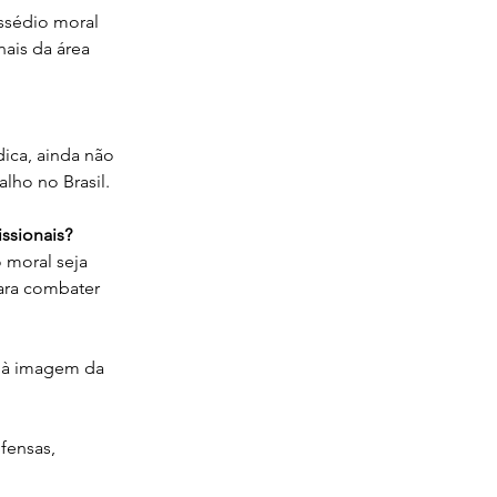
assédio moral 
ais da área 
ica, ainda não 
alho no Brasil.
ssionais? 
 moral seja 
para combater 
e à imagem da 
fensas, 