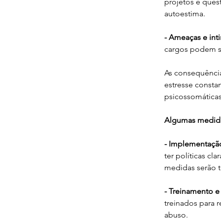
projetos e ques
autoestima.
- Ameaças e int
cargos podem ser
As consequência
estresse consta
psicossomáticas
Algumas medida
- Implementação
ter políticas cl
medidas serão t
- Treinamento 
treinados para 
abuso.