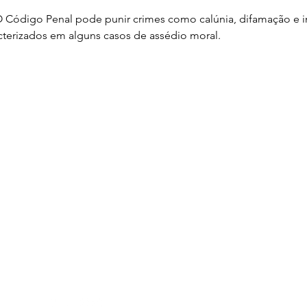
O Código Penal pode punir crimes como calúnia, difamação e in
terizados em alguns casos de assédio moral.
RECIFE
Av. Repúbli
Trade Center
Recife-PE, 
+55 (81) 9