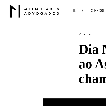
INÍCIO
O ESCRI
< Voltar
Dia 
ao A
cham