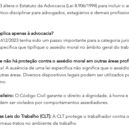
3 altera o Estatuto da Advocacia (Lei 8.906/1994) para incluir o 
ico-disciplinar para advogados, estagiários e demais profission
aplica apenas à advocacia?
.612/2023 tenha sido um passo importante para a categoria juríd
specífica que tipifique o assédio moral no âmbito geral do trab
ue não há proteção contra o assédio moral em outras áreas profi
! A ausência de uma lei específica não significa que o assédio
tras áreas. Diversos dispositivos legais podem ser utilizados 
omo:
sileiro:
 O Código Civil garante o direito à dignidade, à honra 
dem ser violados por comportamentos assediadores.
s Leis do Trabalho (CLT):
 A CLT protege o trabalhador contra o
 maus-tratos no ambiente de trabalho.