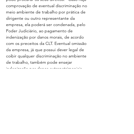
comprovação de eventual discriminação no 
meio ambiente de trabalho por prática de 
dirigente ou outro representante da 
empresa, ela poderá ser condenada, pelo 
Poder Judiciário, ao pagamento de 
indenização por danos morais, de acordo 
com os preceitos da CLT. Eventual omissão 
da empresa, já que possui dever legal de 
coibir qualquer discriminação no ambiente 
de trabalho, também pode ensejar 
indenização por danos extrapatrimoniais 
aos empregados discriminados”, pontuou.
Fonte: https://pinzon.com.br/em-busca-de-
Anterior
Próxima
diversidade-no-mercado-de-trabalho/