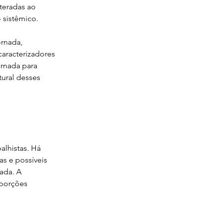
teradas ao 
 sistêmico.
rnada, 
aracterizadores 
rnada para 
ural desses 
alhistas. Há 
s e possíveis 
ada. A 
porções 