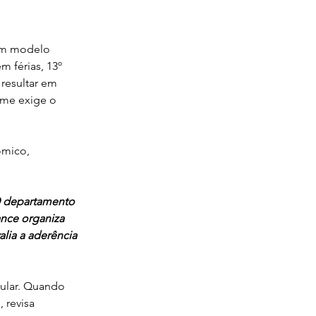
Um modelo 
 férias, 13º 
resultar em 
me exige o 
ômico, 
O departamento 
nce organiza 
lia a aderência 
ular. Quando 
 revisa 