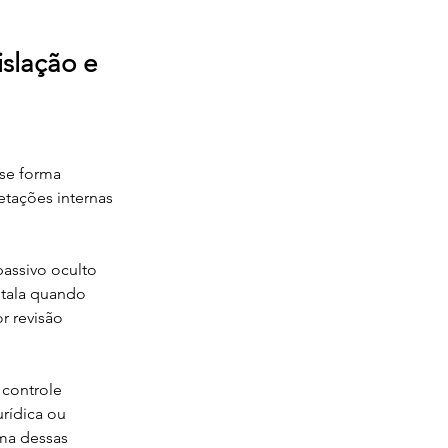
islação e
 se forma 
etações internas 
assivo oculto 
stala quando 
r revisão 
controle 
rídica ou 
ma dessas 