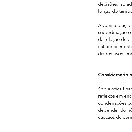
decisões, isola
longo do tempo 
A Consolidação 
subordinação e 
da relação de e
estabeleciment
dispositivos am
Considerando os
Sob a ótica fina
reflexos em enc
condenações por
depender do nú
capazes de com