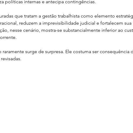
iza políticas internas e antecipa contingências.
uradas que tratam a gestão trabalhista como elemento estratég
cional, reduzem a imprevisibilidade judicial e fortalecem sua
ção, nesse cenário, mostra-se substancialmente inferior ao cust
corrente.
o raramente surge de surpresa. Ele costuma ser consequência 
 revisadas.
RECIFE