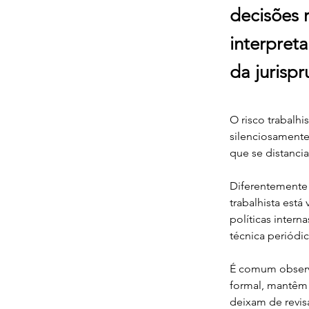
decisões 
interpret
da jurisp
O risco trabalhi
silenciosamente 
que se distanci
Diferentemente 
trabalhista está
políticas inter
técnica periódic
É comum observa
formal, mantêm 
deixam de revis