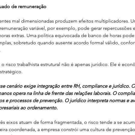
uado de remuneração
rentes mal dimensionadas produzem efeitos multiplicadores. 
emuneração variável, por exemplo, pode gerar repercussões em
 horas extras. Uma política equivocada de banco de horas pode 
plas, sobretudo quando ausente acordo formal válido, confor
.
o risco trabalhista estrutural não é apenas jurídico. Ele é econ
stratégico.
se cenário exige integração entre RH, compliance e jurídico. 
anos opera na linha de frente das relações laborais. O complia
os e processos de prevenção. O jurídico interpreta normas e ava
presariais ao ordenamento.
ês eixos atuam de forma fragmentada, o risco tende a se acum
ra coordenada, a empresa constrói uma cultura de prevenção,