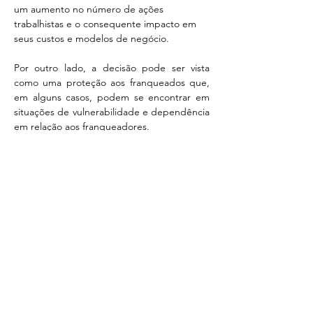
um aumento no número de ações 
trabalhistas e o consequente impacto em 
seus custos e modelos de negócio. 
Por outro lado, a decisão pode ser vista 
como uma proteção aos franqueados que, 
em alguns casos, podem se encontrar em 
situações de vulnerabilidade e dependência 
em relação aos franqueadores. 
O futuro das franquias 
O caso evidencia a necessidade de um 
debate mais aprofundado sobre a relação 
entre franqueadores e franqueados, 
buscando um equilíbrio entre a autonomia e 
a segurança jurídica para ambas as partes. É 
fundamental que os contratos de franquia 
sejam claros e transparentes, 
estabelecendo de forma precisa os direitos 
e deveres de cada parte, evitando assim 
Anterior
Próxima