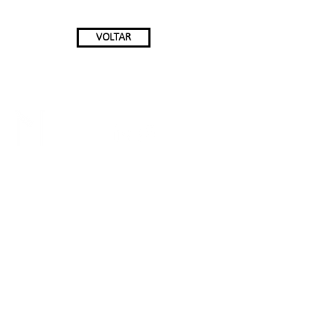
VOLTAR
RECIFE
Av. República do Líbano, nº 251,
Bairro do Pina, RioMar
Trade Center, Torre 2 - salas 2104,
Recife-PE, CEP:
51.110-160
.
+55 (81) 98192-5916
JOÃO PESSOA